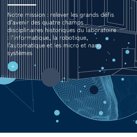
Notre mission : relever les grands défis
d'avenir des quatre champs
disciplinaires historiques du laboratoire
: l’informatique, la robotique,
l’automatique et les micro et nano
systèmes
+